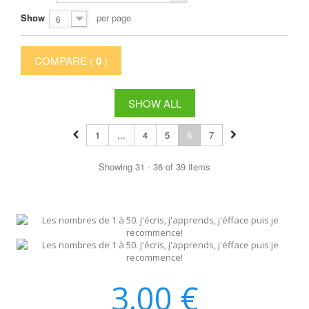
Show
per page
6
COMPARE (
0
)
SHOW ALL
1
...
4
5
6
7
Showing 31 - 36 of 39 items
3.00
€