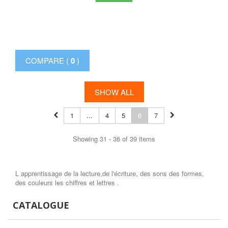
COMPARE (
0
)
SHOW ALL
1
...
4
5
6
7
Showing 31 - 36 of 39 items
L apprentissage de la lecture,de l'écriture, des sons des formes,
des couleurs les chiffres et lettres .
CATALOGUE