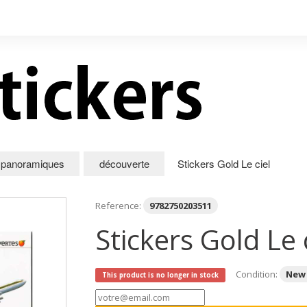
d panoramiques
découverte
Stickers Gold Le ciel
Reference:
9782750203511
Stickers Gold Le 
Condition:
New
This product is no longer in stock