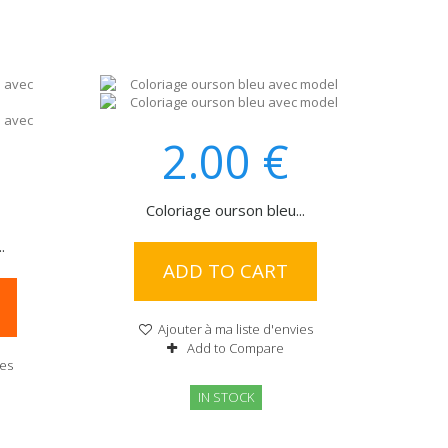
2.00
€
Coloriage ourson bleu...
.
ADD TO CART
Ajouter à ma liste d'envies
Add to Compare
ies
IN STOCK