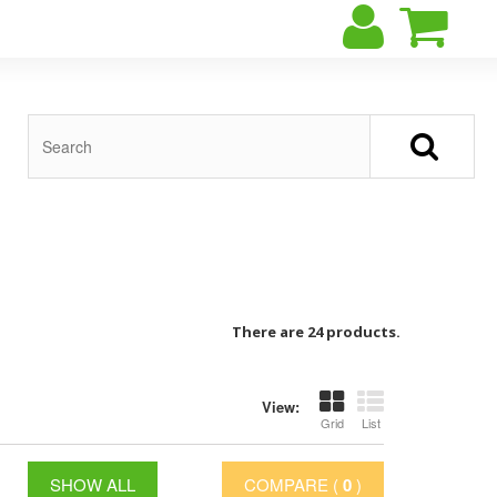
There are 24 products.
View:
Grid
List
SHOW ALL
COMPARE (
0
)