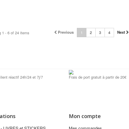
Previous
Next
1
2
3
4
 1 - 6 of 24 items
lient réactif 24h/24 et 7j/7
Frais de port gratuit à partir de 20€
ations
Mon compte
n - LIVRES et STICKERS
Mes commandes