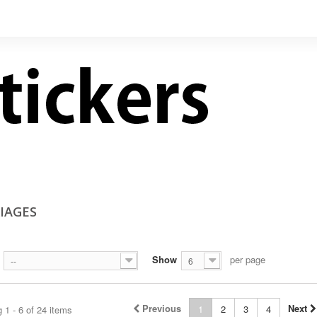
IAGES
Show
per page
--
6
Previous
Next
1
2
3
4
 1 - 6 of 24 items