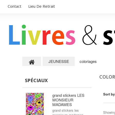
Contact
Lieu De Retrait
JEUNESSE
coloriages
COLOR
SPÉCIAUX
Sort by
grand stickers LES
MONSIEUR
MADAMES
grand stickers les
Showing
monsieurs madames