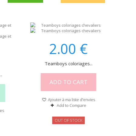
2.00
€
Teamboys coloriages...
..
ADD TO CART
Ajouter à ma liste d'envies
Add to Compare
ies
OUT OF STOCK