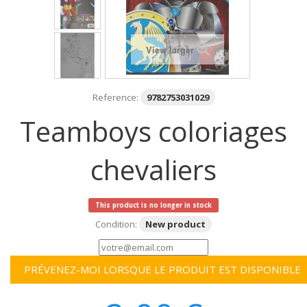
View larger
Reference:
9782753031029
Teamboys coloriages
chevaliers
This product is no longer in stock
Condition:
New product
PRÉVENEZ-MOI LORSQUE LE PRODUIT EST DISPONIBLE