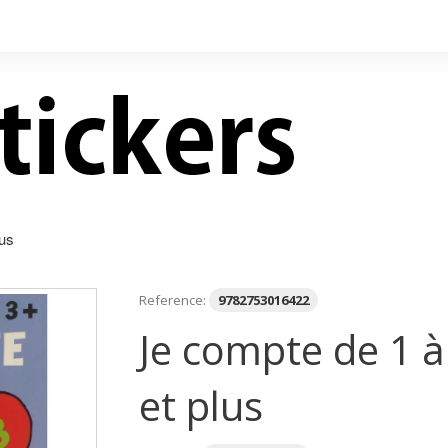
lus
Reference:
9782753016422
Je compte de 1 à
et plus