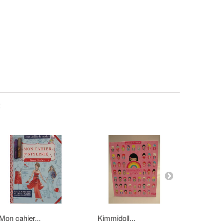
:
Mon cahier...
Kimmidoll...
Mon prem