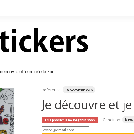
découvre et je colorie le zoo
Reference:
9782758309826
Je découvre et je
Condition:
New
This product is no longer in stock