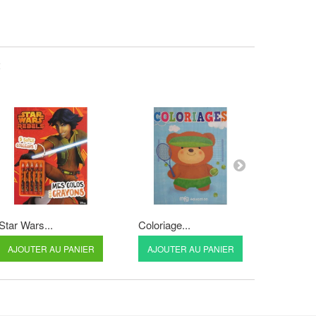
:
Star Wars...
Coloriage...
Je décou
AJOUTER AU PANIER
AJOUTER AU PANIER
AJOUT