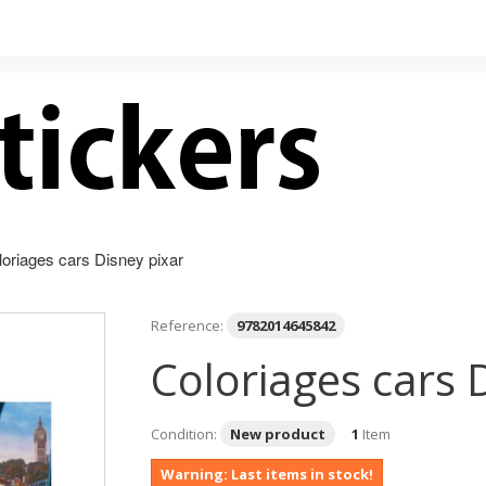
oriages cars Disney pixar
Reference:
9782014645842
Coloriages cars 
Condition:
New product
1
Item
Warning: Last items in stock!