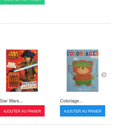
:
Star Wars...
Coloriage...
Je décou
AJOUTER AU PANIER
AJOUTER AU PANIER
AJOUT