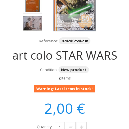
View larger
Reference:
9782012596238
art colo STAR WARS
Condition:
New product
2
Items
Warning: Last items in stock!
2,00 €
Quantity