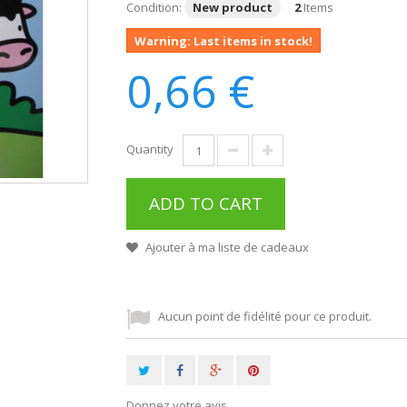
Condition:
New product
2
Items
Warning: Last items in stock!
0,66 €
Quantity
ADD TO CART
Ajouter à ma liste de cadeaux
Aucun point de fidélité pour ce produit.
Donnez votre avis