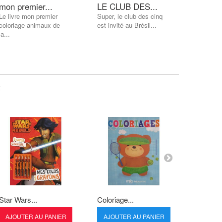
mon premier...
LE CLUB DES...
Les bal
Le livre mon premier
Super, le club des cinq
coloriage animaux de
est invité au Brésil...
la...
:
Star Wars...
Coloriage...
Je décou
AJOUTER AU PANIER
AJOUTER AU PANIER
AJOUT