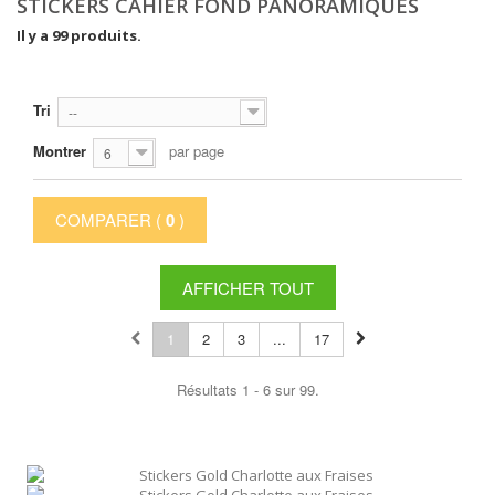
STICKERS CAHIER FOND PANORAMIQUES
Il y a 99 produits.
Tri
--
Montrer
par page
6
COMPARER (
0
)
AFFICHER TOUT
1
2
3
...
17
Résultats 1 - 6 sur 99.