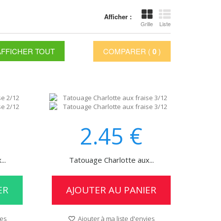
Afficher :
Grille
Liste
AFFICHER TOUT
COMPARER (
0
)
2.45
€
..
Tatouage Charlotte aux...
ER
AJOUTER AU PANIER
ies
Ajouter à ma liste d'envies