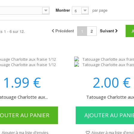
Montrer
par page
6
Précédent
Suivant
1
2
s 1 - 6 sur 12.
1.99
€
2.00
€
atouage Charlotte aux...
Tatouage Charlotte aux.
JOUTER AU PANIER
AJOUTER AU PANI
Ajouter à ma liste d'envies
Ajouter à ma liste d'env