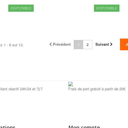
DISPONIBLE
DISPONIBLE
Précédent
Suivant
1
2
s 1 - 6 sur 12.
lient réactif 24h/24 et 7j/7
Frais de port gratuit à partir de 20€
ations
Mon compte