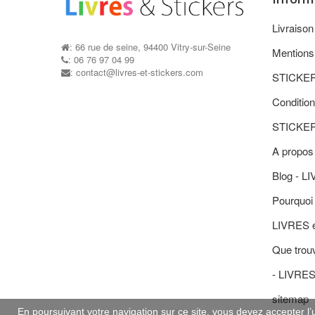
Livraiso
: 66 rue de seine, 94400 Vitry-sur-Seine
Mentions
: 06 76 97 04 99
: contact@livres-et-stickers.com
STICKE
Condition
STICKE
A propos
Blog - L
Pourquoi 
LIVRES 
Que trouv
- LIVRE
sitemap
En poursuivant votre navigation sur ce site, vous devez accepter l’ut