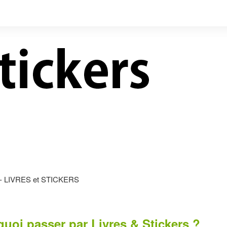
LIVRES NEUFS À PRIX
CONTACT
RÉDUITS
 ? - LIVRES et STICKERS
uoi passer par Livres & Stickers ?