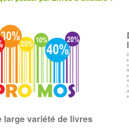
D
s
m
A
p
V
l
d
e
 large variété de livres