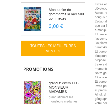
Livres e
développ
Mon cahier de
Aussi, n
gommettes la mer 500
conçus po
gommettes
L’adaptat
3,00 €
que par 
à manipul
Et parce
l’accomp
l’explor
TOUTES LES MEILLEURES
créativit
VENTES
Et parce
d’appren
propose 
travers d
PROMOTIONS
moments
Notre ga
12 ans e
Et parce
grand stickers LES
livres p
MONSIEUR
et précis
MADAMES
Ainsi, si
grand stickers les
géograph
monsieurs madames
votre bo