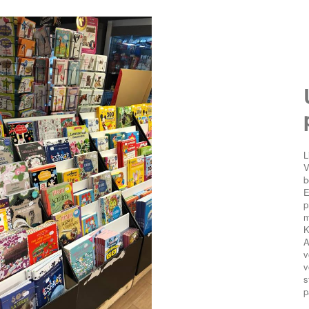
L
V
b
E
p
m
K
A
v
v
s
p