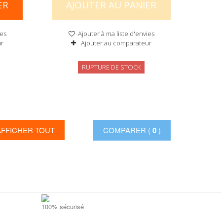
ER
AJOUTER AU PANIER
ies
Ajouter à ma liste d'envies
ur
Ajouter au comparateur
RUPTURE DE STOCK
AFFICHER TOUT
COMPARER (
0
)
100% sécurisé