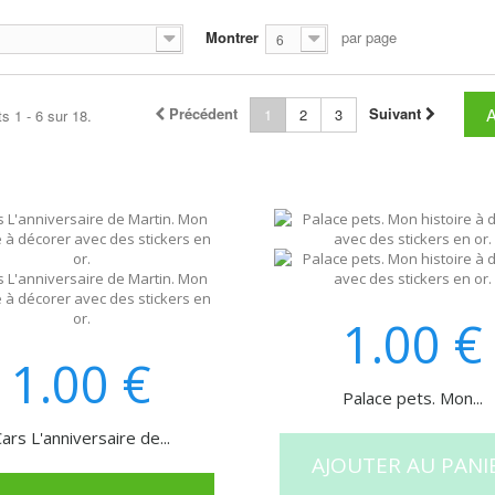
Montrer
par page
6
Précédent
Suivant
1
2
3
s 1 - 6 sur 18.
1.00
€
1.00
€
Palace pets. Mon...
ars L'anniversaire de...
AJOUTER AU PANI