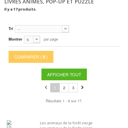
LIVRES ANIMÉS, POP-UP ET PUZZLE
Il y a 17 produits.
Tri
--
Montrer
par page
6
COMPARER (
0
)
AFFICHER TOUT
1
2
3
Résultats 1 - 6 sur 17.