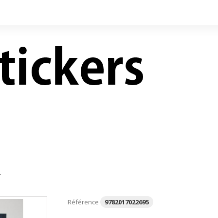
LIVRES NEUFS À PRIX
CONTACT
RÉDUITS
.
Référence
9782017022695