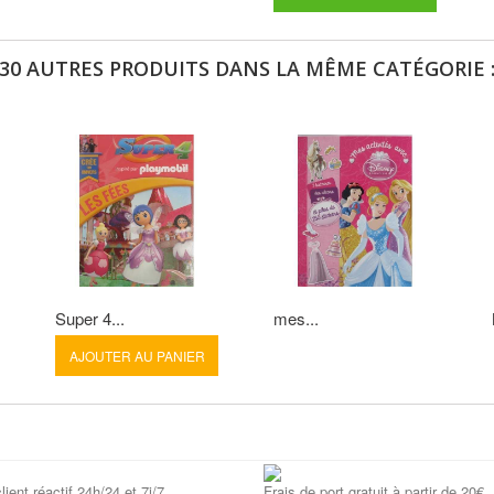
30 AUTRES PRODUITS DANS LA MÊME CATÉGORIE 
Super 4...
mes...
AJOUTER AU PANIER
lient réactif 24h/24 et 7j/7
Frais de port gratuit à partir de 20€