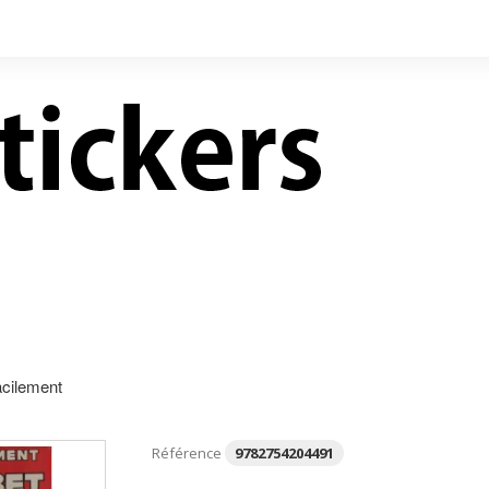
LIVRES NEUFS À PRIX
CONTACT
RÉDUITS
acilement
Référence
9782754204491