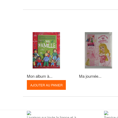
Mon album à...
Ma journée...
AJOUTER AU PANIER
Livraison sur toute la france et à
Service c