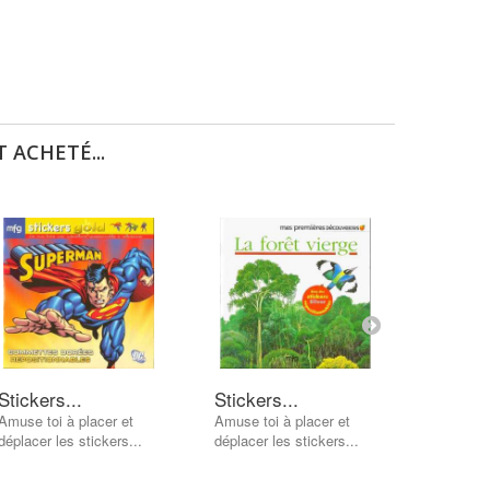
 ACHETÉ...
Stickers...
Stickers...
Woofy 
Amuse toi à placer et
Amuse toi à placer et
Tome 4 d
déplacer les stickers...
déplacer les stickers...
enfants A
AJOUT