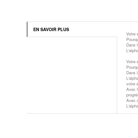
EN SAVOIR PLUS
Votre 
Pourqu
Dans l
L'alph
Votre 
Pourqu
Dans l
L'alph
votre e
Avec l
progrè
Avec c
L'alph