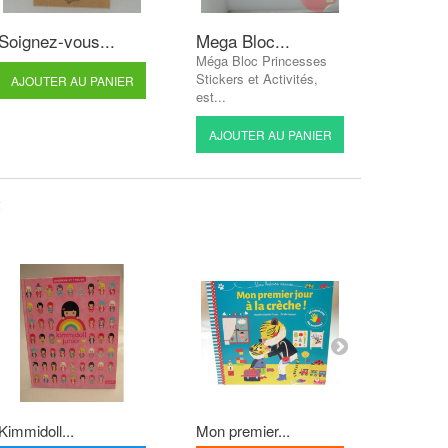
Soignez-vous...
Mega Bloc...
Méga Bloc Princesses
Stickers et Activités,
AJOUTER AU PANIER
est...
AJOUTER AU PANIER
:
Kimmidoll...
Mon premier...
Création