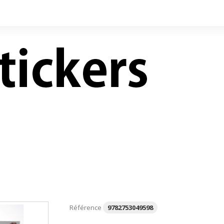
LIVRES NEUFS À PRIX
CONTACT
RÉDUITS
Référence
9782753049598