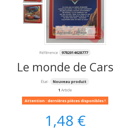
Agrandir l'image
Référence
9782014628777
Le monde de Cars
État :
Nouveau produit
1
Article
Attention : dernières pièces disponibles !
1,48 €