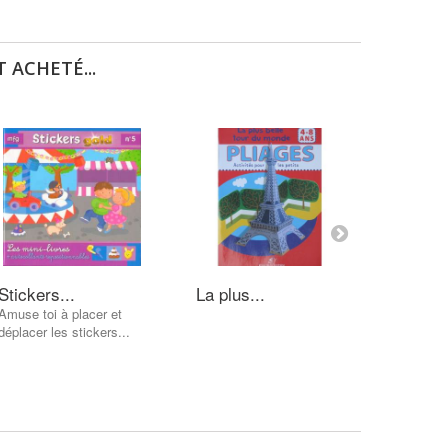
 ACHETÉ...
Stickers...
La plus...
la crèc
Amuse toi à placer et
déplacer les stickers...
AJOUT