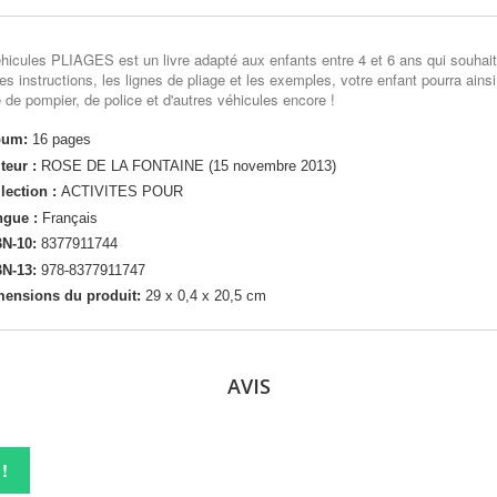
hicules PLIAGES est un livre adapté aux enfants entre 4 et 6 ans qui souhai
es instructions, les lignes de pliage et les exemples, votre enfant pourra ains
e de pompier, de police et d'autres véhicules encore !
bum:
16 pages
teur :
ROSE DE LA FONTAINE (15 novembre 2013)
lection :
ACTIVITES POUR
gue :
Français
N-10:
8377911744
N-13:
978-8377911747
mensions du produit:
29 x 0,4 x 20,5 cm
AVIS
!