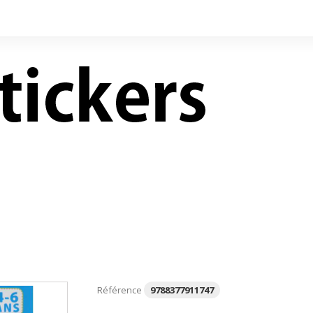
LIVRES NEUFS À PRIX
CONTACT
RÉDUITS
Référence
9788377911747