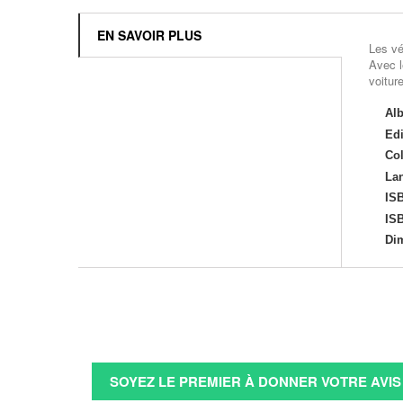
EN SAVOIR PLUS
Les vé
Avec l
voitur
Al
Edi
Col
Lan
ISB
ISB
Di
SOYEZ LE PREMIER À DONNER VOTRE AVIS 