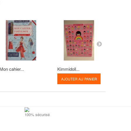
:
Mon cahier...
Kimmidoll...
Mon prem
AJOUTER AU PANIER
AJOUT
100% sécurisé