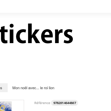
LIVRES NEUFS À PRIX
CONTACT
RÉDUITS
es
Mon noël avec... le roi lion
Référence
9782014644807