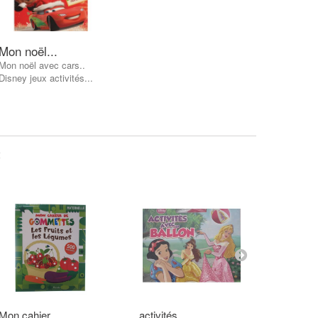
Mon noël...
Mon noël avec cars..
Disney jeux activités...
:
Mon cahier...
activités...
Mon noël