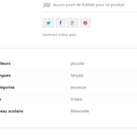
Aucun point de fidélité pour ce produit.
Donnez votre avis
iteurs
piccolia
ngues
fançais
tégories
jeunesse
e
3-5ans
veau scolaire
Maternelle