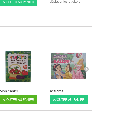
déplacer les stickers...
AJOUTER AU PANIER
AJOUT
:
Mon cahier...
activités...
Mon noël
AJOUTER AU PANIER
AJOUTER AU PANIER