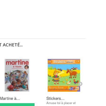
 ACHETÉ...
Martine à...
Stickers...
Mon cah
Amuse toi à placer et