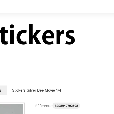
LIVRES NEUFS À PRIX
CONTACT
RÉDUITS
s
Stickers Silver Bee Movie 1/4
Référence
3298940702598