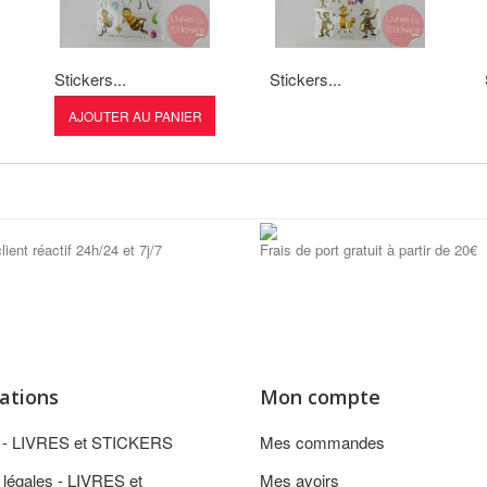
Stickers...
Stickers...
AJOUTER AU PANIER
lient réactif 24h/24 et 7j/7
Frais de port gratuit à partir de 20€
ations
Mon compte
n - LIVRES et STICKERS
Mes commandes
 légales - LIVRES et
Mes avoirs