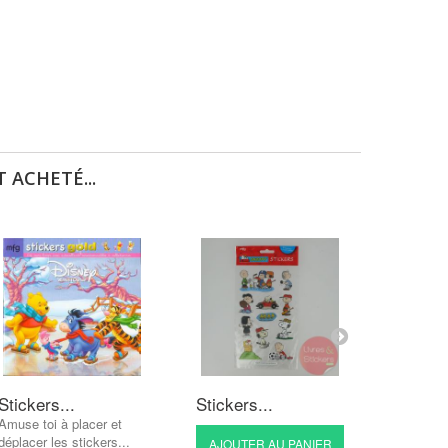
 ACHETÉ...
Stickers...
Stickers...
Sticker
Amuse toi à placer et
déplacer les stickers...
AJOUTER AU PANIER