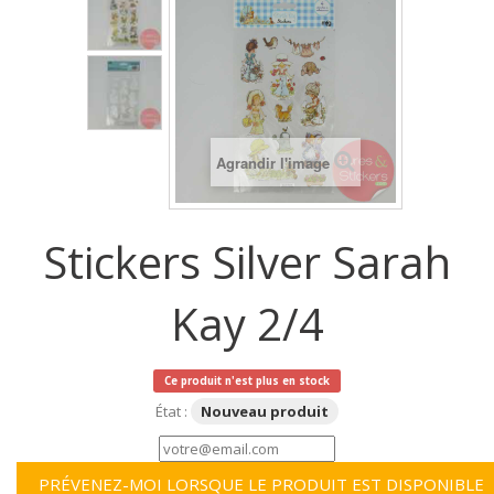
Agrandir l'image
Stickers Silver Sarah
Kay 2/4
Ce produit n'est plus en stock
État :
Nouveau produit
PRÉVENEZ-MOI LORSQUE LE PRODUIT EST DISPONIBLE